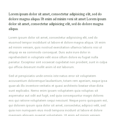
Lorem ipsum dolor sit amet, consectetur adipisicing elit, sed do
dolore magna aliqua. Ut enim ad minim veni sit amet Lorem ipsum
dolor sit amet, consectetur adipisicing elit, sed do dolore magna
aliqua.
Lorem ipsum dolor sit amet, consectetur adipisicing elit, sed do
eiusmod tempor incididunt ut labore et dolore magna aliqua. Ut enim
ad minim veniam, quis nostrud exercitation ullamco laboris nisi ut
aliquip ex ea commodo consequat. Duis aute irure dolor in
reprehenderit in voluptate velit esse cillum dolore eu fugiat nulla
pariatur. Excepteur sint occaecat cupidatat non proident, sunt in culpa
qui officia deserunt mollit anim id est laborum.
Sed ut perspiciatis unde omnis iste natus error sit voluptatem
accusantium doloremque laudantium, totam rem aperiam, eaque ipsa
quae ab illo inventore veritatis et quasi architecto beatae vitae dicta
sunt explicabo. Nemo enim ipsam voluptatem quia voluptas sit
aspernatur aut odit aut fugit, sed quia consequuntur magni dolores
eos qui ratione voluptatem sequi nesciunt. Neque porro quisquam est,
qui dolorem ipsum quia dolor sit amet, consectetur, adipisci velit, sed
quia non numquam eius modi tempora incidunt ut labore et dolore
magnam aliquam quaerat voluptatem. Ut enim ad minim veniam,