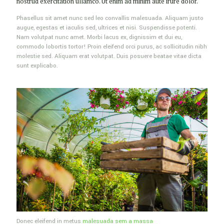
nostrud exercitation ullamco. Ut enim ad minim aute irure dolor.
Phasellus sit amet nunc sed leo convallis malesuada. Aliquam justo
augue, egestas et iaculis sed, ultrices et nisi. Suspendisse potenti.
Nam volutpat nunc amet. Morbi lacus ex, dignissim et dui eu,
commodo lobortis tortor! Proin eleifend orci purus, ac sollicitudin nibh
molestie sed. Aliquam erat volutpat. Duis posuere beatae vitae dicta
sunt explicabo.
Donec eleifend in metus
malesuada sem a massa