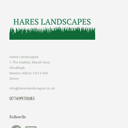
Hares Landscapes
1 The stables, Marsh lane,
Chudleigh
Newton Abbot, TQ13 0AF
Devon
info@hareslandscapes.co.uk
07769970185
Follow Us
Facebook
Email