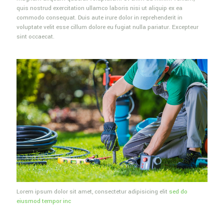
quis nostrud exercitation ullamco laboris nisi ut aliquip ex ea
commodo consequat. Duis aute irure dolor in reprehenderit in
voluptate velit esse cillum dolore eu fugiat nulla pariatur. Excepteur
sint occaecat.
Lorem ipsum dolor sit amet, consectetur adipisicing elit
sed do
eiusmod tempor inc