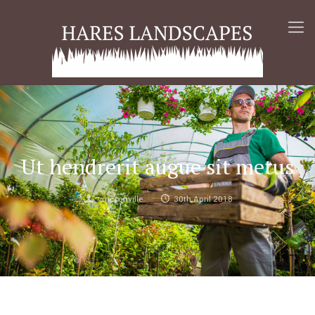
Ut hendrerit augue sit metus
vmcconville
30th April 2018